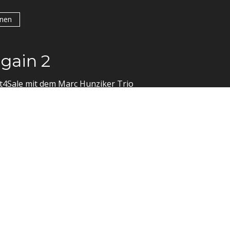
onen
gain 2
t4Sale mit dem Marc Hunziker Trio
onen
lung Förderverein Theater 
er Trio ist wieder zu Gast in Thun und begleitet das Ra
e.