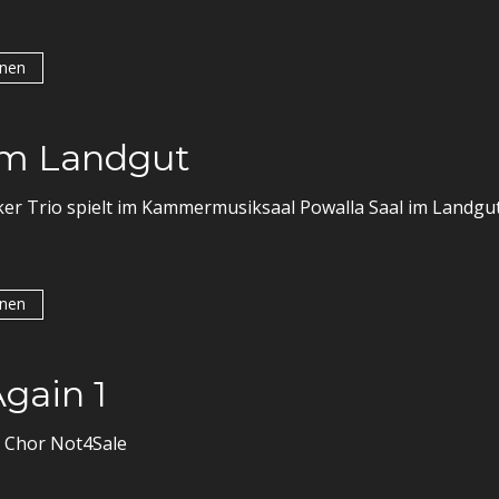
onen
im Landgut
er Trio spielt im Kammermusiksaal Powalla Saal im Landgut
onen
gain 1
 Chor Not4Sale