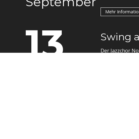
September
Mehr Informati
13
Swing a
Der Jazzchor No
September
Mehr Informati
14
Versamm
Das Marc Hunzik
Theater Alte Oel
September